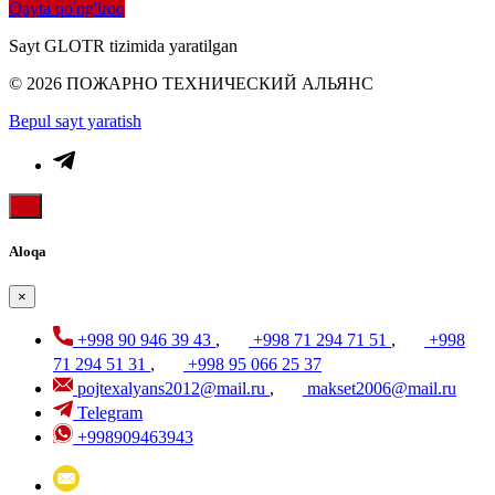
Qayta qo'ng'iroq
Sayt GLOTR tizimida yaratilgan
© 2026 ПОЖАРНО ТЕХНИЧЕСКИЙ АЛЬЯНС
Bepul sayt yaratish
Aloqa
×
+998 90 946 39 43
,
+998 71 294 71 51
,
+998
71 294 51 31
,
+998 95 066 25 37
pojtexalyans2012@mail.ru
,
makset2006@mail.ru
Telegram
+998909463943