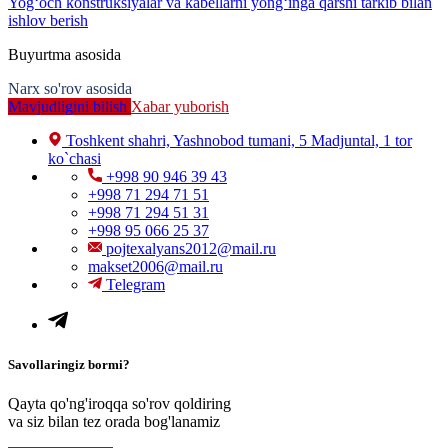
Yog‘och konstruksiyalar va kabellarni yong‘inga qarshi tarkib bilan
ishlov berish
Buyurtma asosida
Narx so'rov asosida
Mavjudligini bilish
Xabar yuborish
Toshkent shahri, Yashnobod tumani, 5 Madjuntal, 1 tor
ko`chasi
+998 90 946 39 43
+998 71 294 71 51
+998 71 294 51 31
+998 95 066 25 37
pojtexalyans2012@mail.ru
makset2006@mail.ru
Telegram
Savollaringiz bormi?
Qayta qo'ng'iroqqa so'rov qoldiring
va siz bilan tez orada bog'lanamiz