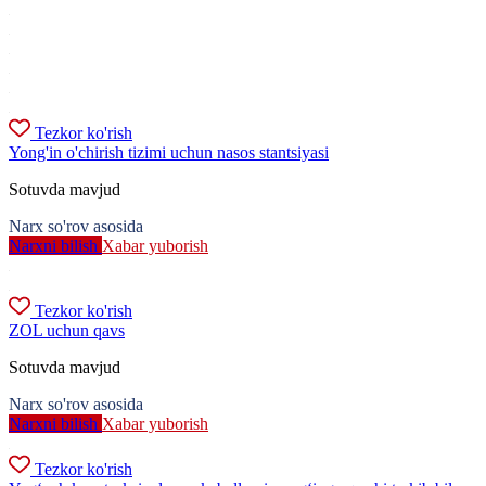
Tezkor ko'rish
Yong'in o'chirish tizimi uchun nasos stantsiyasi
Sotuvda mavjud
Narx so'rov asosida
Narxni bilish
Xabar yuborish
Tezkor ko'rish
ZOL uchun qavs
Sotuvda mavjud
Narx so'rov asosida
Narxni bilish
Xabar yuborish
Tezkor ko'rish