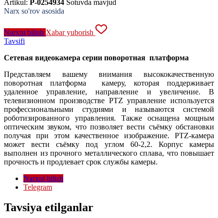
Artikul:
P-0254934
Sotuvda mavjud
Narx so'rov asosida
Narxni bilish
Xabar yuborish
Tavsifi
Сетевая видеокамера серии поворотная платформа
Представляем вашему внимания высококачественную
поворотная платформа камеру, которая поддерживает
удаленное управление, направление и увеличение. В
телевизионном производстве PTZ управление используется
профессиональными студиями и называются системой
роботизированного управления. Также оснащена мощным
оптическим звуком, что позволяет вести съёмку обстановки
получая при этом качественное изображение. PTZ-камера
может вести съёмку под углом 60-2,2. Корпус камеры
выполнен из прочного металлического сплава, что повышает
прочность и продлевает срок службы камеры.
Narxni bilish
Telegram
Tavsiya etilganlar