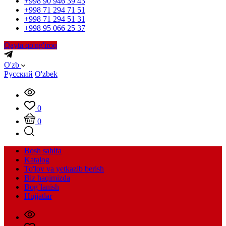
+998 90 946 39 43
+998 71 294 71 51
+998 71 294 51 31
+998 95 066 25 37
Qayta qo'ng'iroq
O'zb
Русский
O'zbek
0
0
Bosh sahifa
Katalog
To'lov va yetkazib berish
Biz haqimizda
Bog`lanish
Hujjatlar