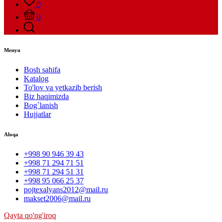
0
0
Menyu
Bosh sahifa
Katalog
To'lov va yetkazib berish
Biz haqimizda
Bog`lanish
Hujjatlar
Aloqa
+998 90 946 39 43
+998 71 294 71 51
+998 71 294 51 31
+998 95 066 25 37
pojtexalyans2012@mail.ru
makset2006@mail.ru
Qayta qo'ng'iroq