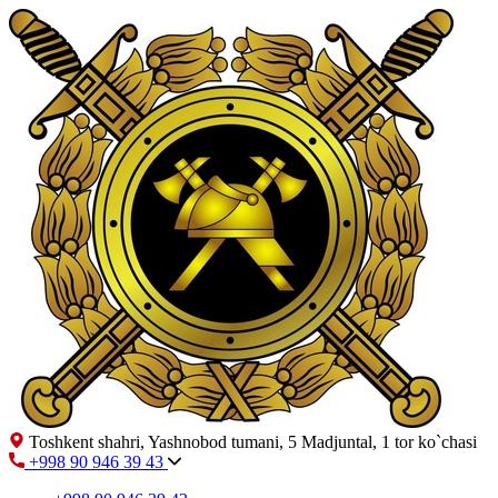
Toshkent shahri, Yashnobod tumani, 5 Madjuntal, 1 tor ko`chasi
+998 90 946 39 43