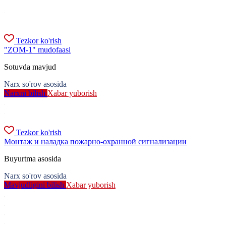
Tezkor ko'rish
"ZOM-1" mudofaasi
Sotuvda mavjud
Narx so'rov asosida
Narxni bilish
Xabar yuborish
Tezkor ko'rish
Монтаж и наладка пожарно-охранной сигнализации
Buyurtma asosida
Narx so'rov asosida
Mavjudligini bilish
Xabar yuborish