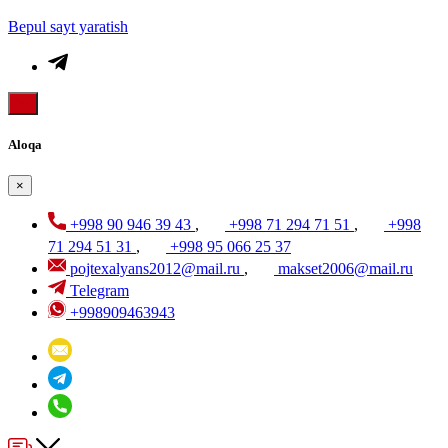
Bepul sayt yaratish
Aloqa
×
+998 90 946 39 43
,
+998 71 294 71 51
,
+998
71 294 51 31
,
+998 95 066 25 37
pojtexalyans2012@mail.ru
,
makset2006@mail.ru
Telegram
+998909463943