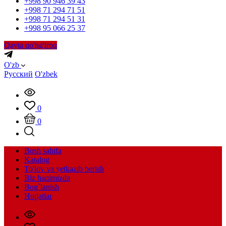
+998 90 946 39 43
+998 71 294 71 51
+998 71 294 51 31
+998 95 066 25 37
Qayta qo'ng'iroq
O'zb
Русский
O'zbek
0
0
Bosh sahifa
Katalog
To'lov va yetkazib berish
Biz haqimizda
Bog`lanish
Hujjatlar