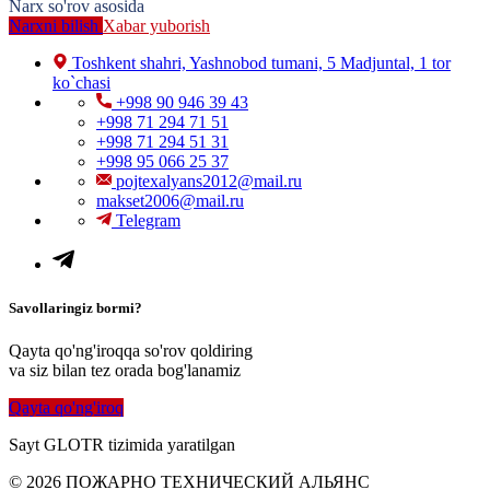
Narx so'rov asosida
Narxni bilish
Xabar yuborish
Toshkent shahri, Yashnobod tumani, 5 Madjuntal, 1 tor
ko`chasi
+998 90 946 39 43
+998 71 294 71 51
+998 71 294 51 31
+998 95 066 25 37
pojtexalyans2012@mail.ru
makset2006@mail.ru
Telegram
Savollaringiz bormi?
Qayta qo'ng'iroqqa so'rov qoldiring
va siz bilan tez orada bog'lanamiz
Qayta qo'ng'iroq
Sayt GLOTR tizimida yaratilgan
© 2026 ПОЖАРНО ТЕХНИЧЕСКИЙ АЛЬЯНС