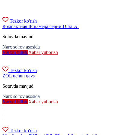
Tezkor ko'rish
Компактная IP-камера серии Ultra-Al
Sotuvda mavjud
Narx so'rov asosida
Narxni bilish
Xabar yuborish
Tezkor ko'rish
ZOL uchun qavs
Sotuvda mavjud
Narx so'rov asosida
Narxni bilish
Xabar yuborish
Tezkor ko'rish