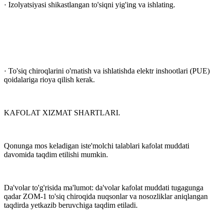
· Izolyatsiyasi shikastlangan to'siqni yig'ing va ishlating.
· To'siq chiroqlarini o'rnatish va ishlatishda elektr inshootlari (PUE)
qoidalariga rioya qilish kerak.
KAFOLAT XIZMAT SHARTLARI.
Qonunga mos keladigan iste'molchi talablari kafolat muddati
davomida taqdim etilishi mumkin.
Da'volar to'g'risida ma'lumot: da'volar kafolat muddati tugagunga
qadar ZOM-1 to'siq chiroqida nuqsonlar va nosozliklar aniqlangan
taqdirda yetkazib beruvchiga taqdim etiladi.