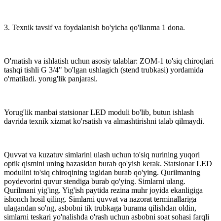
3. Texnik tavsif va foydalanish bo'yicha qo'llanma 1 dona.
O'rnatish va ishlatish uchun asosiy talablar: ZOM-1 to'siq chiroqlari
tashqi tishli G 3/4" bo'lgan ushlagich (stend trubkasi) yordamida
o'rnatiladi. yorug'lik panjarasi.
Yorug'lik manbai statsionar LED moduli bo'lib, butun ishlash
davrida texnik xizmat ko'rsatish va almashtirishni talab qilmaydi.
Quvvat va kuzatuv simlarini ulash uchun to'siq nurining yuqori
optik qismini uning bazasidan burab qo'yish kerak. Statsionar LED
modulini to'siq chiroqining tagidan burab qo'ying. Qurilmaning
poydevorini quvur stendiga burab qo'ying. Simlarni ulang.
Qurilmani yig'ing. Yig'ish paytida rezina muhr joyida ekanligiga
ishonch hosil qiling. Simlarni quvvat va nazorat terminallariga
ulagandan so'ng, asbobni tik trubkaga burama qilishdan oldin,
simlarni teskari yo'nalishda o'rash uchun asbobni soat sohasi farqli