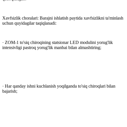
Xavfsizlik choralari: Barajni ishlatish paytida xavfsizlikni ta'minlash
uchun quyidagilar taqiqlanadi:
· ZOM-1 to'siq chiroqining statsionar LED modulini yorug'lik
intensivligi pastroq yorug'lik manbai bilan almashtiring;
· Har qanday ishni kuchlanish yoqilganda to'siq chiroqlari bilan
bajarish;