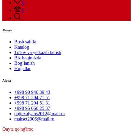
0
0
Menyu
Bosh sahifa
Katalog
To'lov va yetkazib berish
Biz haqimizda
Bog`lanish
Hujjatlar
Aloqa
+998 90 946 39 43
+998 71 294 71 51
+998 71 294 51 31
+998 95 066 25 37
pojtexalyans2012@mail.ru
makset2006@mail.ru
Qayta qo'ng'iroq