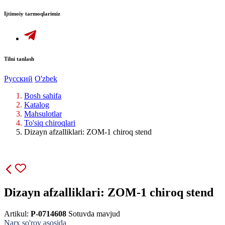
Ijtimoiy tarmoqlarimiz
Tilni tanlash
Русский
O'zbek
Bosh sahifa
Katalog
Mahsulotlar
To'siq chiroqlari
Dizayn afzalliklari: ZOM-1 chiroq stend
Dizayn afzalliklari: ZOM-1 chiroq stend
Artikul:
P-0714608
Sotuvda mavjud
Narx so'rov asosida