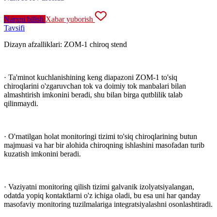
Narxni bilish
Xabar yuborish
Tavsifi
Dizayn afzalliklari: ZOM-1 chiroq stend
· Ta'minot kuchlanishining keng diapazoni ZOM-1 to'siq
chiroqlarini o'zgaruvchan tok va doimiy tok manbalari bilan
almashtirish imkonini beradi, shu bilan birga qutblilik talab
qilinmaydi.
· O'rnatilgan holat monitoringi tizimi to'siq chiroqlarining butun
majmuasi va har bir alohida chiroqning ishlashini masofadan turib
kuzatish imkonini beradi.
· Vaziyatni monitoring qilish tizimi galvanik izolyatsiyalangan,
odatda yopiq kontaktlarni o'z ichiga oladi, bu esa uni har qanday
masofaviy monitoring tuzilmalariga integratsiyalashni osonlashtiradi.