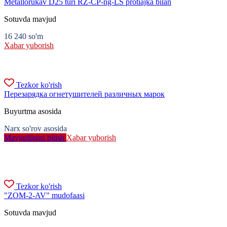
Metallorukav D25 turi RZ-CP-ng-LS protiajka bilan
Sotuvda mavjud
16 240
so'm
Xabar yuborish
Tezkor ko'rish
Перезарядка огнетушителей различных марок
Buyurtma asosida
Narx so'rov asosida
Mavjudligini bilish
Xabar yuborish
Tezkor ko'rish
"ZOM-2-AV" mudofaasi
Sotuvda mavjud