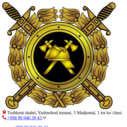
Toshkent shahri, Yashnobod tumani, 5 Madjuntal, 1 tor ko`chasi
+998 90 946 39 43