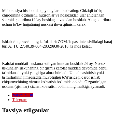
Melioratsiya hisobotida quyidagilarni ko'rsating: Chiziqli to'siq
chiroqining o'zgarishi, nuqsonlar va nosozliklar, ular aniqlangan
sharoitlar, qurilma ishlay boshlagan vaqtdan boshlab. Aktga qurilma
uchun to'lov hujjatining nusxasi ilova qilinishi kerak.
Ishlab chiqaruvchining kafolatlari: ZOM-1: past intensivlikdagi baraj
turi A, TU 27.40.39-004-28320930-2018 ga mos keladi.
Kafolat muddati - uskuna sotilgan kundan boshlab 24 oy. Nosoz
uskunalar (uskunaning bir qismi) kafolat muddati davomida bepul
ta'mirlanadi yoki yangisiga almashtiriladi. Uni almashtirish yoki
ta'mirlashning maqsadga muvofiqligi to'g'risidagi qaror ishlab
chiqaruvchining xizmat ko'rsatish bo'limida qoladi. O'zgartirilgan
uskuna (qismlar) xizmat ko'rsatish bo'limining mulkiga aylanadi.
Narxni bilish
Telegram
Tavsiya etilganlar