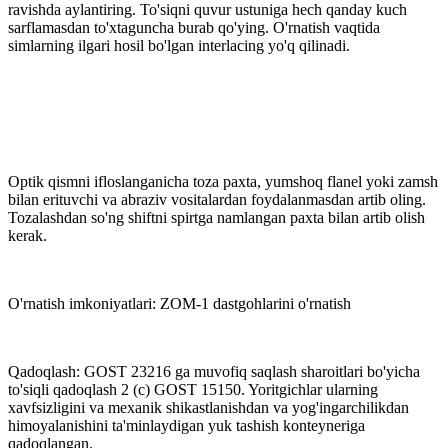
ravishda aylantiring. To'siqni quvur ustuniga hech qanday kuch
sarflamasdan to'xtaguncha burab qo'ying. O'rnatish vaqtida
simlarning ilgari hosil bo'lgan interlacing yo'q qilinadi.
Optik qismni ifloslanganicha toza paxta, yumshoq flanel yoki zamsh
bilan erituvchi va abraziv vositalardan foydalanmasdan artib oling.
Tozalashdan so'ng shiftni spirtga namlangan paxta bilan artib olish
kerak.
O'rnatish imkoniyatlari: ZOM-1 dastgohlarini o'rnatish
Qadoqlash: GOST 23216 ga muvofiq saqlash sharoitlari bo'yicha
to'siqli qadoqlash 2 (c) GOST 15150. Yoritgichlar ularning
xavfsizligini va mexanik shikastlanishdan va yog'ingarchilikdan
himoyalanishini ta'minlaydigan yuk tashish konteyneriga
qadoqlangan.