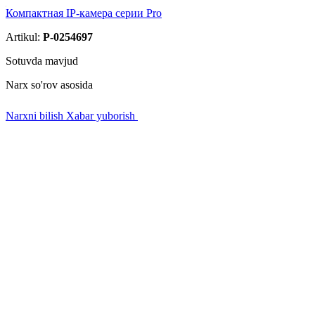
Компактная IP-камера серии Pro
Artikul:
P-0254697
Sotuvda mavjud
Narx so'rov asosida
Narxni bilish
Xabar yuborish