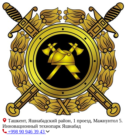
Ташкент, Яшнабадский район, 1 проезд, Мажнунтол 5.
Инновационный технопарк Яшнабад
+998 90 946 39 43