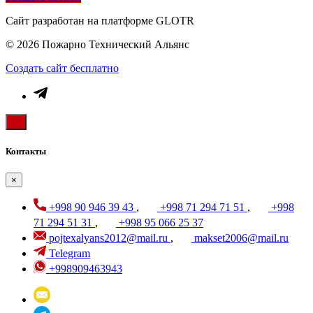
Сайт разработан на платформе GLOTR
© 2026 Пожарно Технический Альянс
Создать cайт бесплатно
Контакты
×
+998 90 946 39 43
,
+998 71 294 71 51
,
+998
71 294 51 31
,
+998 95 066 25 37
pojtexalyans2012@mail.ru
,
makset2006@mail.ru
Telegram
+998909463943