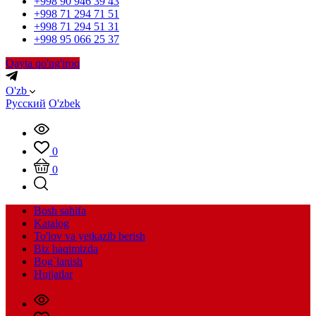
+998 90 946 39 43
+998 71 294 71 51
+998 71 294 51 31
+998 95 066 25 37
Qayta qo'ng'iroq
O'zb
Русский
O'zbek
0
0
Bosh sahifa
Katalog
To'lov va yetkazib berish
Biz haqimizda
Bog`lanish
Hujjatlar