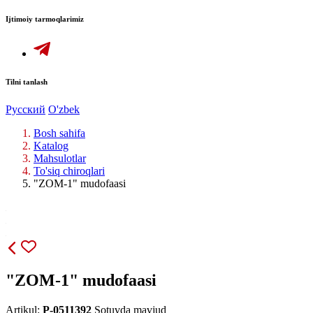
Ijtimoiy tarmoqlarimiz
Tilni tanlash
Русский
O'zbek
Bosh sahifa
Katalog
Mahsulotlar
To'siq chiroqlari
"ZOM-1" mudofaasi
"ZOM-1" mudofaasi
Artikul:
P-0511392
Sotuvda mavjud