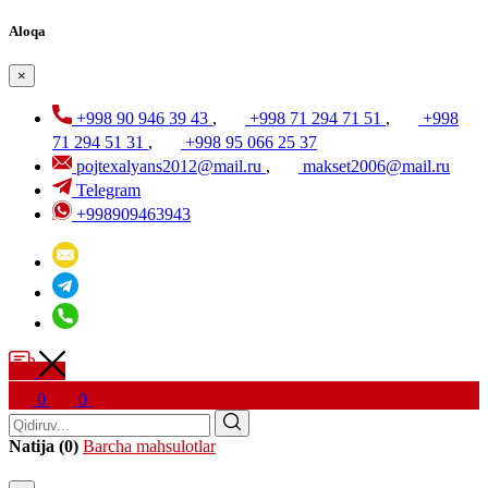
Aloqa
×
+998 90 946 39 43
,
+998 71 294 71 51
,
+998
71 294 51 31
,
+998 95 066 25 37
pojtexalyans2012@mail.ru
,
makset2006@mail.ru
Telegram
+998909463943
0
0
Natija (0)
Barcha mahsulotlar