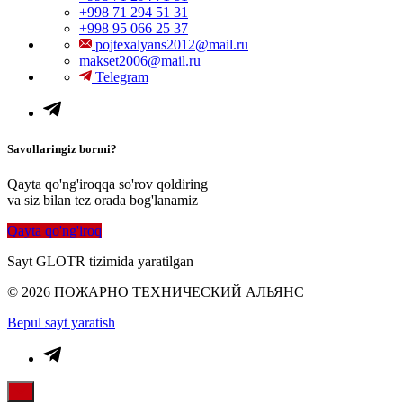
+998 71 294 51 31
+998 95 066 25 37
pojtexalyans2012@mail.ru
makset2006@mail.ru
Telegram
Savollaringiz bormi?
Qayta qo'ng'iroqqa so'rov qoldiring
va siz bilan tez orada bog'lanamiz
Qayta qo'ng'iroq
Sayt GLOTR tizimida yaratilgan
© 2026 ПОЖАРНО ТЕХНИЧЕСКИЙ АЛЬЯНС
Bepul sayt yaratish