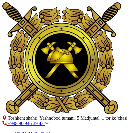
Toshkent shahri, Yashnobod tumani, 5 Madjuntal, 1 tor ko`chasi
+998 90 946 39 43