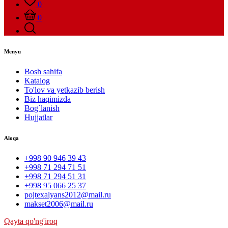
0
0
Menyu
Bosh sahifa
Katalog
To'lov va yetkazib berish
Biz haqimizda
Bog`lanish
Hujjatlar
Aloqa
+998 90 946 39 43
+998 71 294 71 51
+998 71 294 51 31
+998 95 066 25 37
pojtexalyans2012@mail.ru
makset2006@mail.ru
Qayta qo'ng'iroq