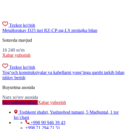
Tezkor ko'rish
Metallorukav D25 turi RZ-CP-ng-LS protiajka bilan
Sotuvda mavjud
16 240
so'm
Xabar yuborish
Tezkor ko'rish
Yog‘och konstruksiyalar va kabellarni yong‘inga qarshi tarkib bilan
ishlov berish
Buyurtma asosida
Narx so'rov asosida
Mavjudligini bilish
Xabar yuborish
Toshkent shahri, Yashnobod tumani, 5 Madjuntal, 1 tor
ko`chasi
+998 90 946 39 43
+998 71 294 71 51