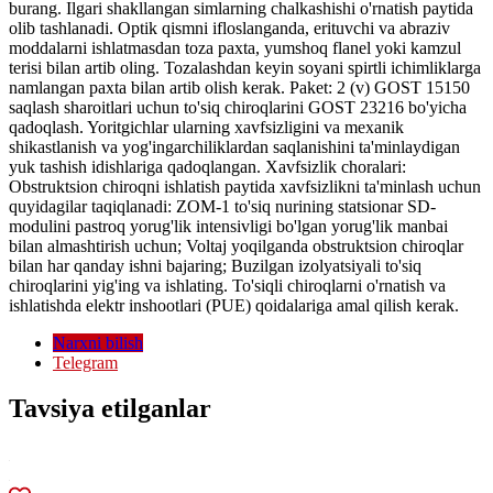
burang. Ilgari shakllangan simlarning chalkashishi o'rnatish paytida
olib tashlanadi. Optik qismni ifloslanganda, erituvchi va abraziv
moddalarni ishlatmasdan toza paxta, yumshoq flanel yoki kamzul
terisi bilan artib oling. Tozalashdan keyin soyani spirtli ichimliklarga
namlangan paxta bilan artib olish kerak. Paket: 2 (v) GOST 15150
saqlash sharoitlari uchun to'siq chiroqlarini GOST 23216 bo'yicha
qadoqlash. Yoritgichlar ularning xavfsizligini va mexanik
shikastlanish va yog'ingarchiliklardan saqlanishini ta'minlaydigan
yuk tashish idishlariga qadoqlangan. Xavfsizlik choralari:
Obstruktsion chiroqni ishlatish paytida xavfsizlikni ta'minlash uchun
quyidagilar taqiqlanadi: ZOM-1 to'siq nurining statsionar SD-
modulini pastroq yorug'lik intensivligi bo'lgan yorug'lik manbai
bilan almashtirish uchun; Voltaj yoqilganda obstruktsion chiroqlar
bilan har qanday ishni bajaring; Buzilgan izolyatsiyali to'siq
chiroqlarini yig'ing va ishlating. To'siqli chiroqlarni o'rnatish va
ishlatishda elektr inshootlari (PUE) qoidalariga amal qilish kerak.
Narxni bilish
Telegram
Tavsiya etilganlar