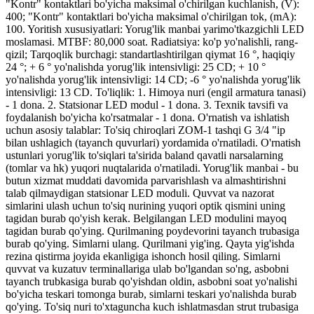
"Kontr" kontaktlari bo'yicha maksimal o'chirilgan kuchlanish, (V):
400; "Kontr" kontaktlari bo'yicha maksimal o'chirilgan tok, (mA):
100. Yoritish xususiyatlari: Yorug'lik manbai yarimo'tkazgichli LED
moslamasi. MTBF: 80,000 soat. Radiatsiya: ko'p yo'nalishli, rang-
qizil; Tarqoqlik burchagi: standartlashtirilgan qiymat 16 °, haqiqiy
24 °; + 6 ° yo'nalishda yorug'lik intensivligi: 25 CD; + 10 °
yo'nalishda yorug'lik intensivligi: 14 CD; -6 ° yo'nalishda yorug'lik
intensivligi: 13 CD. To'liqlik: 1. Himoya nuri (engil armatura tanasi)
- 1 dona. 2. Statsionar LED modul - 1 dona. 3. Texnik tavsifi va
foydalanish bo'yicha ko'rsatmalar - 1 dona. O'rnatish va ishlatish
uchun asosiy talablar: To'siq chiroqlari ZOM-1 tashqi G 3/4 "ip
bilan ushlagich (tayanch quvurlari) yordamida o'rnatiladi. O'rnatish
ustunlari yorug'lik to'siqlari ta'sirida baland qavatli narsalarning
(tomlar va hk) yuqori nuqtalarida o'rnatiladi. Yorug'lik manbai - bu
butun xizmat muddati davomida parvarishlash va almashtirishni
talab qilmaydigan statsionar LED moduli. Quvvat va nazorat
simlarini ulash uchun to'siq nurining yuqori optik qismini uning
tagidan burab qo'yish kerak. Belgilangan LED modulini mayoq
tagidan burab qo'ying. Qurilmaning poydevorini tayanch trubasiga
burab qo'ying. Simlarni ulang. Qurilmani yig'ing. Qayta yig'ishda
rezina qistirma joyida ekanligiga ishonch hosil qiling. Simlarni
quvvat va kuzatuv terminallariga ulab bo'lgandan so'ng, asbobni
tayanch trubkasiga burab qo'yishdan oldin, asbobni soat yo'nalishi
bo'yicha teskari tomonga burab, simlarni teskari yo'nalishda burab
qo'ying. To'siq nuri to'xtaguncha kuch ishlatmasdan strut trubasiga