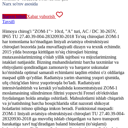
Narx so'rov asosida
Narxni bilish
Xabar yuborish
Tavsifi
Himoya chirog'i "ZOM-1"> 10cd, "A" turi, AC / DC 30-265V,
IP65 TU 27.40.39-004-28320930-2018 To'siq chiroqlari ZOM-1
har tomonlama ko'rinadigan liniyali aviatsiya obstruktsiyasi
chiroqlari bozorida juda muvaffaqiyatli dizayn va texnik echimdir.
2015 yilda bozorga kiritilgan to'siq chiroqlari bizning
mutaxassislarimizning o'nlab yillik tajribasi va mijozlarimizning
istaklari natijasidir. Bizning muhandislarimiz barcha taxminlar va
ehtiyojlarni qondiradigan zamonaviy va barqaror uskunalar
ko'rinishida optimal samarali echimlarni taqdim etishni o'z oldilariga
maqsad qilib qo'ydilar. Radiatsiya yarim sharning yuqori qismida,
ufq chizig'idan biroz yuqoriroqda bo'ladi. Radiatsiyani
intensivlashtirish va kerakli yo'nalishda konsentratsiyasi ZOM-1
moslamasining silindrsimon filtrini yopuvchi Frenel ob'ektividan
foydalangan holda amalga oshiriladi. Mahsulotlarni ishlab chiqarish
va jo'natishning barcha bosqichlarida sifat nazorati shikoyat
holatlarini istisno qilishga imkon beradi. Funktsional maqsadi:
ZOM-1 liniyali aviatsiya obstruktsiyasi chiroqlari TU 27.40.39-004-
28320930-2018 ga muvofiq ishlab chiqarilgan va havo transporti
harakatiga xavf tug'diradigan baland binolarni (to'siqlarni)