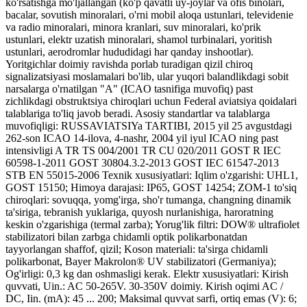
ko'rsatishga mo'ljallangan (ko'p qavatli uy-joylar va ofis binolari,
bacalar, sovutish minoralari, o'rni mobil aloqa ustunlari, televidenie
va radio minoralari, minora kranlari, suv minoralari, ko'prik
ustunlari, elektr uzatish minoralari, shamol turbinalari, yoritish
ustunlari, aerodromlar hududidagi har qanday inshootlar).
Yoritgichlar doimiy ravishda porlab turadigan qizil chiroq
signalizatsiyasi moslamalari bo'lib, ular yuqori balandlikdagi sobit
narsalarga o'rnatilgan "A" (ICAO tasnifiga muvofiq) past
zichlikdagi obstruktsiya chiroqlari uchun Federal aviatsiya qoidalari
talablariga to'liq javob beradi. Asosiy standartlar va talablarga
muvofiqligi: RUSSAVIATSIYa TARTIBI, 2015 yil 25 avgustdagi
262-son ICAO 14-ilova, 4-nashr, 2004 yil iyul ICAO ning past
intensivligi A TR TS 004/2001 TR CU 020/2011 GOST R IEC
60598-1-2011 GOST 30804.3.2-2013 GOST IEC 61547-2013
STB EN 55015-2006 Texnik xususiyatlari: Iqlim o'zgarishi: UHL1,
GOST 15150; Himoya darajasi: IP65, GOST 14254; ZOM-1 to'siq
chiroqlari: sovuqqa, yomg'irga, sho'r tumanga, changning dinamik
ta'siriga, tebranish yuklariga, quyosh nurlanishiga, haroratning
keskin o'zgarishiga (termal zarba); Yorug'lik filtri: DOW® ultrafiolet
stabilizatori bilan zarbga chidamli optik polikarbonatdan
tayyorlangan shaffof, qizil; Koson materiali: ta'sirga chidamli
polikarbonat, Bayer Makrolon® UV stabilizatori (Germaniya);
Og'irligi: 0,3 kg dan oshmasligi kerak. Elektr xususiyatlari: Kirish
quvvati, Uin.: AC 50-265V. 30-350V doimiy. Kirish oqimi AC /
DC, Iin. (mA): 45 ... 200; Maksimal quvvat sarfi, ortiq emas (V): 6;