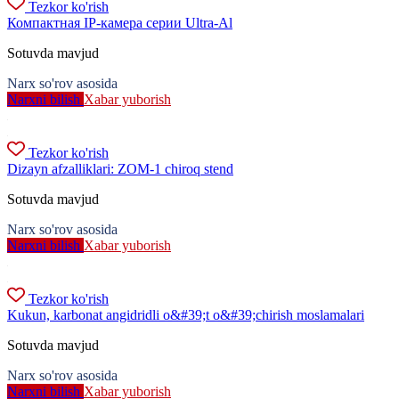
Tezkor ko'rish
Компактная IP-камера серии Ultra-Al
Sotuvda mavjud
Narx so'rov asosida
Narxni bilish
Xabar yuborish
Tezkor ko'rish
Dizayn afzalliklari: ZOM-1 chiroq stend
Sotuvda mavjud
Narx so'rov asosida
Narxni bilish
Xabar yuborish
Tezkor ko'rish
Kukun, karbonat angidridli o&#39;t o&#39;chirish moslamalari
Sotuvda mavjud
Narx so'rov asosida
Narxni bilish
Xabar yuborish