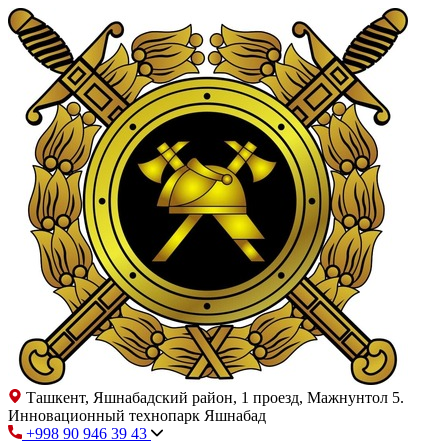
Ташкент, Яшнабадский район, 1 проезд, Мажнунтол 5.
Инновационный технопарк Яшнабад
+998 90 946 39 43