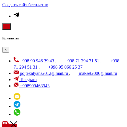
Создать cайт бесплатно
Контакты
×
+998 90 946 39 43
,
+998 71 294 71 51
,
+998
71 294 51 31
,
+998 95 066 25 37
pojtexalyans2012@mail.ru
,
makset2006@mail.ru
Telegram
+998909463943